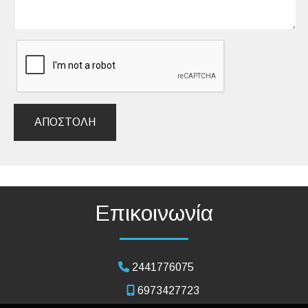
ΑΠΟΣΤΟΛΉ
Επικοινωνία
2441776075
6973427723